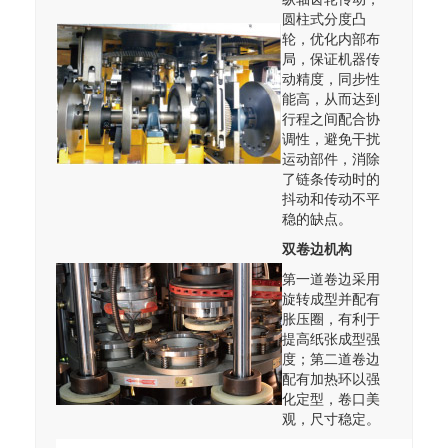
圆柱式分度凸
轮，优化内部布
局，保证机器传
动精度，同步性
能高，从而达到
行程之间配合协
调性，避免干扰
运动部件，消除
了链条传动时的
抖动和传动不平
稳的缺点。
双卷边机构
第一道卷边采用
旋转成型并配有
胀压圈，有利于
提高纸张成型强
度；第二道卷边
配有加热环以强
化定型，卷口美
观，尺寸稳定。