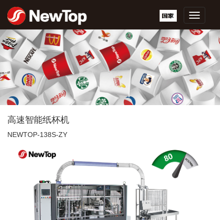
浙
江
新
德
宝
机
械
有
限
公
司
高速智能纸杯机
NEWTOP-138S-ZY