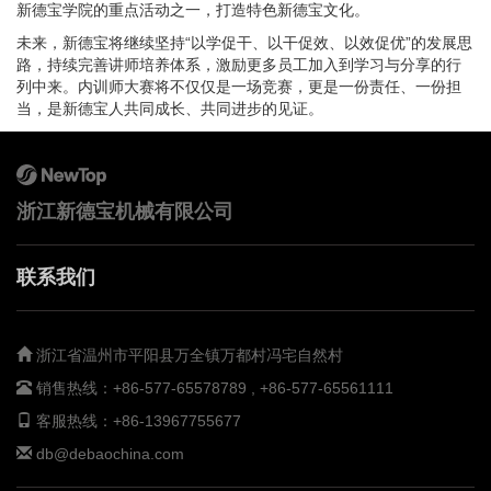
新德宝学院的重点活动之一，打造特色新德宝文化。
未来，新德宝将继续坚持“以学促干、以干促效、以效促优”的发展思
路，持续完善讲师培养体系，激励更多员工加入到学习与分享的行
列中来。内训师大赛将不仅仅是一场竞赛，更是一份责任、一份担
当，是新德宝人共同成长、共同进步的见证。
浙江新德宝机械有限公司
联系我们
浙江省温州市平阳县万全镇万都村冯宅自然村
销售热线：
+86-577-65578789 , +86-577-65561111
客服热线：
+86-13967755677
db@debaochina.com